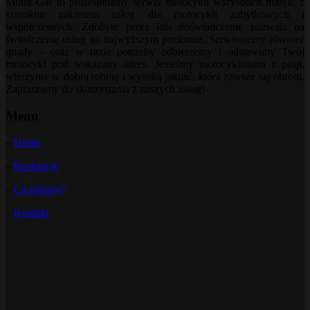
Motor-Gar to profesjonalny serwis motocykli wszystkich marek, z
szerokim zakresem usług dla motocykli zabytkowych i
współczesnych. Zdobyte przez lata doświadczenie pozwala na
świadczenie usług na najwyższym poziomie. Serwisujemy również
quady – oraz w razie potrzeby odbierzemy i odstawimy Twój
motocykl pod wskazany adres. Jesteśmy motocyklistami z pasji,
wierzymy w dobrą robotę i wysoką jakość, która zawsze się obroni.
Zapraszamy do skorzystania z naszych usług!
Menu
–
Home
–
Realizacje
–
Co robimy?
–
Kontakt