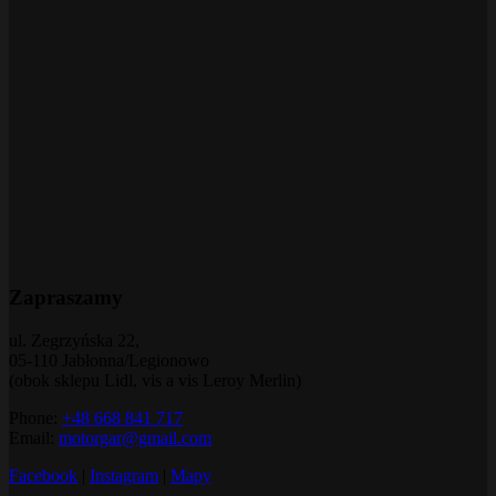
Zapraszamy
ul. Zegrzyńska 22,
05-110 Jabłonna/Legionowo
(obok sklepu Lidl, vis a vis Leroy Merlin)
Phone:
+48 668 841 717
Email:
motorgar@gmail.com
Facebook
|
Instagram
|
Mapy